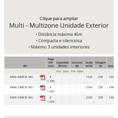
Clique para ampliar
Multi - Multizone Unidade Exterior
• Distância máxima 45m
• Compacta e silenciosa
• Máximo 3 unidades interiores
Preço
(IVA
Capacidade
Consumo
Caudal
Voltagem
3
Ref.
incl/)
(BTU/h)
(W)
(m
/h)
(V)
Comand
Frio
Calor
Frio
Calor
RAM-40NE2F-MU
€
1620
230
CABO
1.290
RAM-53NE2F-MU
€
2160
230
CABO
1.567
RAM-53NE3F-MU
€
2160
230
CABO
1.659