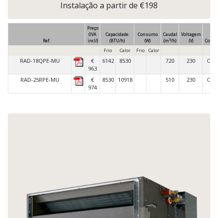
Instalação a partir de €198
Preço
(IVA
Capacidade
Consumo
Caudal
Voltagem
3
Ref.
incl/)
(BTU/h)
(W)
(m
/h)
(V)
Coma
Frio
Calor
Frio
Calor
RAD-18QPE-MU
€
6142
8530
720
230
CA
963
RAD-25RPE-MU
€
8530
10918
510
230
CA
974