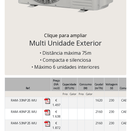
Clique para ampliar
Multi Unidade Exterior
• Distância máxima 75m
• Compacta e silenciosa
• Máximo 6 unidades interiores
Preço
(IVA
Capacidade
Consumo
Caudal
Voltagem
3
Ref.
incl/)
(BTU/h)
(W)
(m
/h)
(V)
Comand
Frio
Calor
Frio
Calor
RAM-33NP2E-MU
€
1620
230
CABO
1.497
RAM-40NP2E-MU
€
2160
230
CABO
1.638
RAM-53NP2E-MU
€
2160
230
CABO
1.872