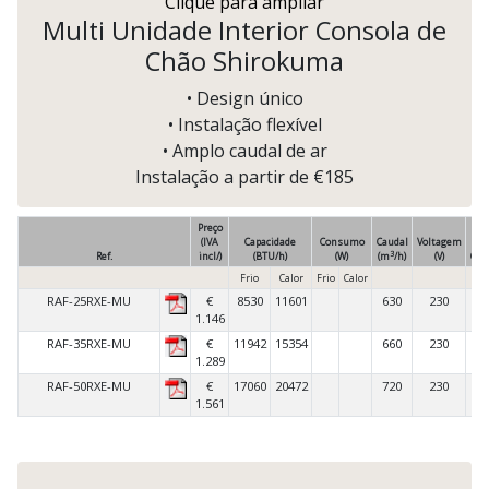
Clique para ampliar
Multi Unidade Interior Consola de
Chão Shirokuma
• Design único
• Instalação flexível
• Amplo caudal de ar
Instalação a partir de €185
Preço
(IVA
Capacidade
Consumo
Caudal
Voltagem
3
Ref.
incl/)
(BTU/h)
(W)
(m
/h)
(V)
Com
Frio
Calor
Frio
Calor
RAF-25RXE-MU
€
8530
11601
630
230
IN
1.146
RAF-35RXE-MU
€
11942
15354
660
230
IN
1.289
RAF-50RXE-MU
€
17060
20472
720
230
IN
1.561