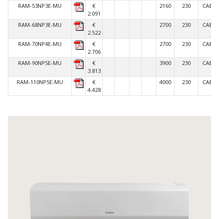
RAM-53NP3E-MU
€
2160
230
CABO
2.091
RAM-68NP3E-MU
€
2700
230
CABO
2.522
RAM-70NP4E-MU
€
2700
230
CABO
2.706
RAM-90NP5E-MU
€
3900
230
CABO
3.813
RAM-110NP5E-MU
€
4000
230
CABO
4.428