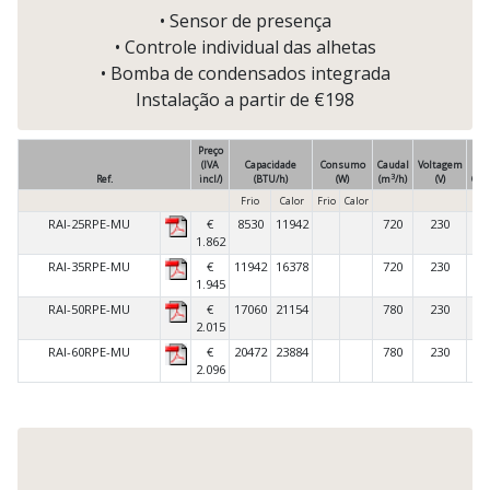
• Sensor de presença
• Controle individual das alhetas
• Bomba de condensados integrada
Instalação a partir de €198
Preço
(IVA
Capacidade
Consumo
Caudal
Voltagem
3
Ref.
incl/)
(BTU/h)
(W)
(m
/h)
(V)
Com
Frio
Calor
Frio
Calor
RAI-25RPE-MU
€
8530
11942
720
230
C
1.862
RAI-35RPE-MU
€
11942
16378
720
230
C
1.945
RAI-50RPE-MU
€
17060
21154
780
230
C
2.015
RAI-60RPE-MU
€
20472
23884
780
230
C
2.096