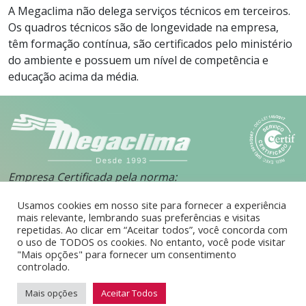
A Megaclima não delega serviços técnicos em terceiros.
Os quadros técnicos são de longevidade na empresa,
têm formação contínua, são certificados pelo ministério
do ambiente e possuem um nível de competência e
educação acima da média.
Empresa Certificada pela norma:
Certif SAC-260/2015
Usamos cookies em nosso site para fornecer a experiência
Alvará 72316
mais relevante, lembrando suas preferências e visitas
repetidas. Ao clicar em “Aceitar todos”, você concorda com
©
2026
MEGACLIMA. Todos os direitos reservados.
o uso de TODOS os cookies. No entanto, você pode visitar
"Mais opções" para fornecer um consentimento
Política de Privacidade.
controlado.
Mais opções
Aceitar Todos
MULTIMÉDIA
Mosta/Esconde M