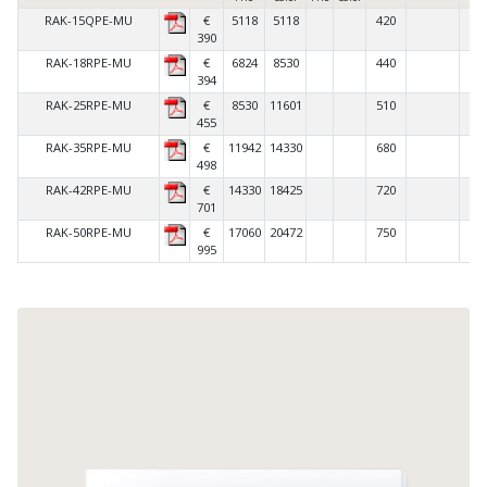
RAK-15QPE-MU
€
5118
5118
420
IN
390
RAK-18RPE-MU
€
6824
8530
440
IN
394
RAK-25RPE-MU
€
8530
11601
510
IN
455
RAK-35RPE-MU
€
11942
14330
680
IN
498
RAK-42RPE-MU
€
14330
18425
720
IN
701
RAK-50RPE-MU
€
17060
20472
750
IN
995