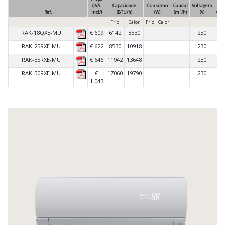
(IVA
Capacidade
Consumo
Caudal
Voltagem
3
Ref.
incl/)
(BTU/h)
(W)
(m
/h)
(V)
Com
Frio
Calor
Frio
Calor
RAK-18QXE-MU
€ 609
6142
8530
230
IN
RAK-25RXE-MU
€ 622
8530
10918
230
IN
RAK-35RXE-MU
€ 646
11942
13648
230
IN
RAK-50RXE-MU
€
17060
19790
230
IN
1.043