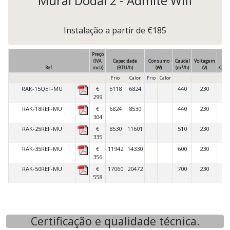
Mural Dodai 2 - Admite Wifi
Instalação a partir de €185
Preço
(IVA
Capacidade
Consumo
Caudal
Voltagem
3
Ref.
incl/)
(BTU/h)
(W)
(m
/h)
(V)
Com
Frio
Calor
Frio
Calor
RAK-15QEF-MU
€
5118
6824
440
230
IN
299
RAK-18REF-MU
€
6824
8530
440
230
IN
304
RAK-25REF-MU
€
8530
11601
510
230
IN
335
RAK-35REF-MU
€
11942
14330
600
230
IN
356
RAK-50REF-MU
€
17060
20472
700
230
IN
558
Certificação e qualidade técnica.