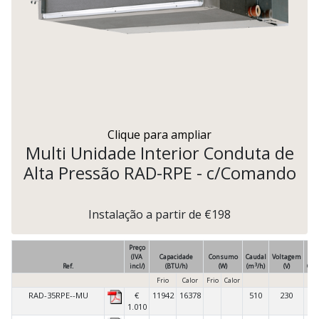
Clique para ampliar
Multi Unidade Interior Conduta de
Alta Pressão RAD-RPE - c/Comando
Instalação a partir de €198
Preço
(IVA
Capacidade
Consumo
Caudal
Voltagem
3
Ref.
incl/)
(BTU/h)
(W)
(m
/h)
(V)
Com
Frio
Calor
Frio
Calor
RAD-35RPE--MU
€
11942
16378
510
230
C
1.010