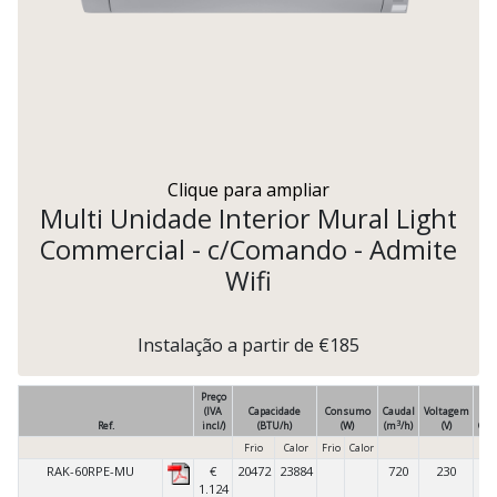
Clique para ampliar
Multi Unidade Interior Mural Light
Commercial - c/Comando - Admite
Wifi
Instalação a partir de €185
Preço
(IVA
Capacidade
Consumo
Caudal
Voltagem
3
Ref.
incl/)
(BTU/h)
(W)
(m
/h)
(V)
Com
Frio
Calor
Frio
Calor
RAK-60RPE-MU
€
20472
23884
720
230
C
1.124