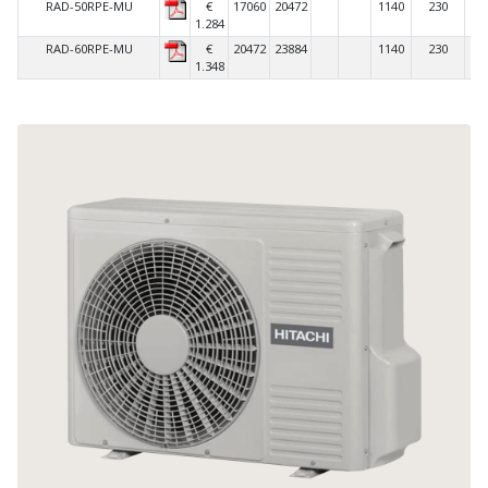
RAD-50RPE-MU
€
17060
20472
1140
230
C
1.284
RAD-60RPE-MU
€
20472
23884
1140
230
C
1.348