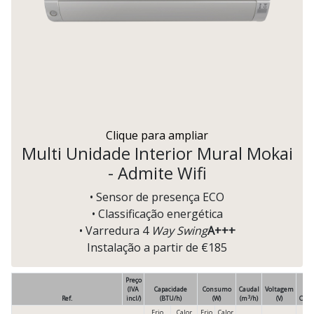
Clique para ampliar
Multi Unidade Interior Mural Mokai
- Admite Wifi
• Sensor de presença ECO
• Classificação energética
• Varredura 4
Way Swing
A+++
Instalação a partir de €185
Preço
(IVA
Capacidade
Consumo
Caudal
Voltagem
3
Ref.
incl/)
(BTU/h)
(W)
(m
/h)
(V)
Com
Frio
Calor
Frio
Calor