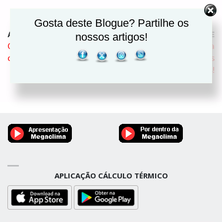
Gosta deste Blogue? Partilhe os
ARTIGO ANTERIOR
ARTIGO SEGUINTE
nossos artigos!
O que diferencia o ar
Ventilação, uma
condicionado chão/teto?
necessidade para todos
nós!
APLICAÇÃO CÁLCULO TÉRMICO