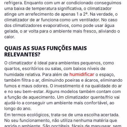
refrigera. Enquanto com um ar condicionado conseguimos
uma baixa de temperatura significativa, o climatizador
atinge um arrefecimento de apenas 1 a 2º. Na verdade, o
climatizador de ar funciona como um ventilador. No caso
dos climatizadores evaporativos, como pode usar água
gelada, o ar volta para o ambiente mais fresco, aliviando o
calor.
QUAIS AS SUAS FUNÇÕES MAIS
RELEVANTES?
O climatizador é ideal para ambientes pequenos, como
quartos, escritórios ou salas, com baixos níveis de
humidificar
humidade relativa. Para além de
o espaço,
também filtra o ar, diminuindo poeiras e ácaros, eliminando
fumos e maus odores. O investimento é na qualidade do ar
e no seu bem-estar. Alguns modelos também contam com
a função de aquecimento. Um climatizador quente/frio vai
ajudá-lo a conseguir um ambiente mais confortável, ao
longo do ano.
Em termos ecológicos, trata-se de uma escolha acertada.
No seu funcionamento, não utiliza nenhuma matéria que
agrida o ambiente. São portáteis, fáceis de manusear, sem