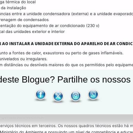
rga térmica do local
i da instalação
âncias entre a unidade condensadora (externa) e a unidade evaporadora
drenagem de condensados
mentação do equipamento de ar condicionado (230 v)
cal das unidades exterior e interior
R AO INSTALAR A UNIDADE EXTERNA DO APARELHO DE AR CONDI
junto a fontes de calor, exaustores ou perto de gases inflamáveis.
snivelados ou irregulares.
om distâncias ou desníveis maiores do que os permitidos pelo equipam
A
, TRABALHAMOS COM AS MAIS CONCEITUADAS MARCAS DE AR 
este Blogue? Partilhe os nossos 
ARANTIA
aparelho de ar condicionado
um
das melhores marcas com a respetiva
tado por profissionais competentes e qualificados.
E QUALIDADE TÉCNICA
rviços técnicos em terceiros. Os nossos quadros técnicos estão há 
o Ministério do Ambiente e possuindo um nível de competência e educ