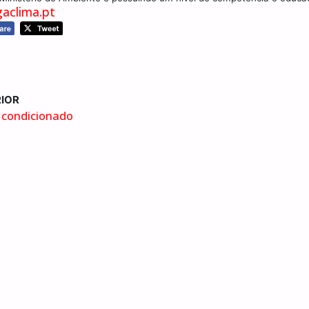
clima.pt
IOR
r condicionado