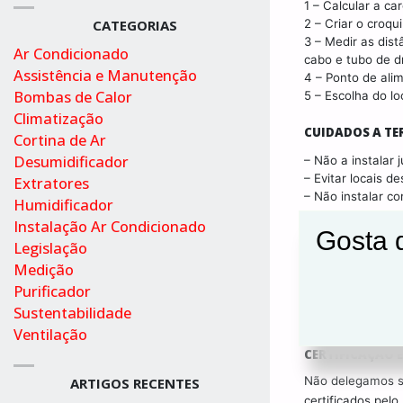
1 – Calcular a ca
2 – Criar o croqu
CATEGORIAS
3 – Medir as dist
Ar Condicionado
cabo e tubo de 
Assistência e Manutenção
4 – Ponto de ali
Bombas de Calor
5 – Escolha do lo
Climatização
CUIDADOS A TE
Cortina de Ar
Desumidificador
– Não a instalar 
– Evitar locais de
Extratores
– Não instalar c
Humidificador
Instalação Ar Condicionado
NA MEGACLIM
Gosta d
Legislação
Medição
PÓS-VENDA E G
Purificador
Ao adquirir-nos 
Sustentabilidade
em garantia, pres
Ventilação
CERTIFICAÇÃO 
Não delegamos se
ARTIGOS RECENTES
certificados pel