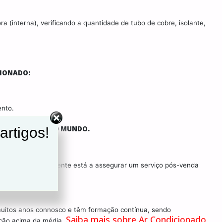
 (interna), verificando a quantidade de tubo de cobre, isolante,
CIONADO:
ento.
CONDICIONADO DO MUNDO.
artigos!
 instalação, o cliente está a assegurar um serviço pós-venda
muitos anos connosco e têm formação contínua, sendo
Saiba mais sobre Ar Condicionado
ação acima da média.