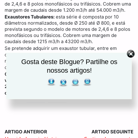
de 2,4,6 e 8 polos monofásicos ou trifásicos. Cobrem uma
margem de caudais desde 1.200 m3/h até 54.000 m3/h.
Exaustores Tubulares:
esta série é composta por 10
diâmetros normalizados, desde Ø 250 até Ø 800, e está
prevista segundo o modelo de motores de 2,4,6 e 8 polos
monofásicos ou trifásicos. Cobrem uma margem de
caudais desde 1215 m3/h a 43200 m3/h.
Se pretende adquirir um exaustor tubular, entre em
Megaclima
contacto com a
! Conheça em detalhe as
nossas propostas de ventilação doméstica e industrial e
Gosta deste Blogue? Partilhe os
Tabela de Renovações de Ar
consulte a
.
nossos artigos!
Conte-nos tudo sobre as suas necessidades de
ventilação e exaustão. Ligue-nos para o número 219
253 300 (chamada com custo para a rede fixa nacional)
geral@megaclima.pt
ou envie-nos um email para
.
ARTIGO ANTERIOR
ARTIGO SEGUINTE