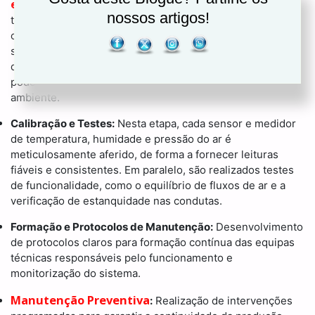
equipamentos
, garantindo-se o uso de materiais e
nossos artigos!
técnicas de vedação apropriadas para evitar fugas de ar e
contaminações cruzadas. A precisão na instalação dos
sensores e filtros é igualmente determinante, pois
qualquer desvio nas leituras de temperatura ou humidade
pode colocar em risco a conformidade regulamentar do
ambiente.
Calibração e Testes:
Nesta etapa, cada sensor e medidor
de temperatura, humidade e pressão do ar é
meticulosamente aferido, de forma a fornecer leituras
fiáveis e consistentes. Em paralelo, são realizados testes
de funcionalidade, como o equilíbrio de fluxos de ar e a
verificação de estanquidade nas condutas.
Formação e Protocolos de Manutenção:
Desenvolvimento
de protocolos claros para formação contínua das equipas
técnicas responsáveis pelo funcionamento e
monitorização do sistema.
Manutenção Preventiva
:
Realização de intervenções