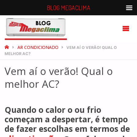
BLOG MEGACLIMA
BLOG
MEGACLIMA
HOME
AR CONDICIONADO
VEM AÍ O VERÃO! QUAL O
MELHOR AC?
Vem aí o verão! Qual o
melhor AC?
Quando o calor o ou frio
começam a despertar, é tempo
de fazer escolhas em termos de