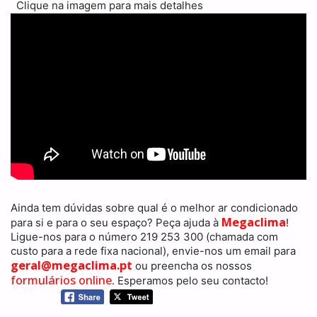
Clique na imagem para mais detalhes
Ainda tem dúvidas sobre qual é o melhor ar condicionado
Megaclima
para si e para o seu espaço? Peça ajuda à
!
Ligue-nos para o número 219 253 300 (chamada com
custo para a rede fixa nacional), envie-nos um email para
geral@megaclima.pt
ou preencha os nossos
formulários online
. Esperamos pelo seu contacto!