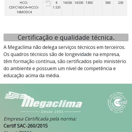
HCCI-
€
16036
14330
1300
580
230
CDFC16DC4+HCCO-
1.531
16MODC4
Certificação e qualidade técnica.
A Megaclima não delega serviços técnicos em terceiros.
Os quadros técnicos são de longevidade na empresa,
têm formação contínua, são certificados pelo ministério
do ambiente e possuem um nível de competência e
educação acima da média.
Empresa Certificada pela norma:
Certif SAC-260/2015