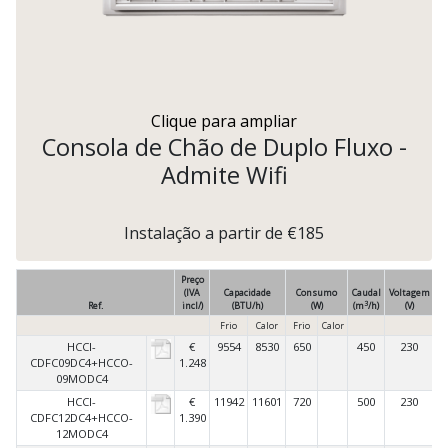
Clique para ampliar
Consola de Chão de Duplo Fluxo -
Admite Wifi
Instalação a partir de €185
Preço
(IVA
Capacidade
Consumo
Caudal
Voltagem
3
Ref.
incl/)
(BTU/h)
(W)
(m
/h)
(V)
C
Frio
Calor
Frio
Calor
HCCI-
€
9554
8530
650
450
230
CDFC09DC4+HCCO-
1.248
09MODC4
HCCI-
€
11942
11601
720
500
230
CDFC12DC4+HCCO-
1.390
12MODC4