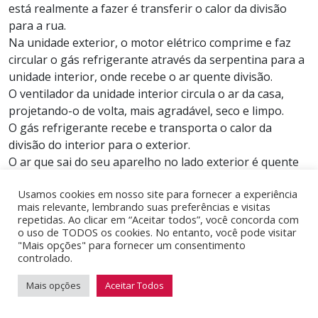
está realmente a fazer é transferir o calor da divisão
para a rua.
Na unidade exterior, o motor elétrico comprime e faz
circular o gás refrigerante através da serpentina para a
unidade interior, onde recebe o ar quente divisão.
O ventilador da unidade interior circula o ar da casa,
projetando-o de volta, mais agradável, seco e limpo.
O gás refrigerante recebe e transporta o calor da
divisão do interior para o exterior.
O ar que sai do seu aparelho no lado exterior é quente
porque contém o calor, que estava dentro da sua
Usamos cookies em nosso site para fornecer a experiência
divisão, há apenas alguns segundos.
mais relevante, lembrando suas preferências e visitas
repetidas. Ao clicar em “Aceitar todos”, você concorda com
o uso de TODOS os cookies. No entanto, você pode visitar
Ciclo de Calor
"Mais opções" para fornecer um consentimento
controlado.
O processo atrás descrito em ordem inversa.
Mais opções
Aceitar Todos
O gás refrigerante recebe e transporta o calor do
Mosta/Esconde M
Peça já uma cotação
exterior para a casa.