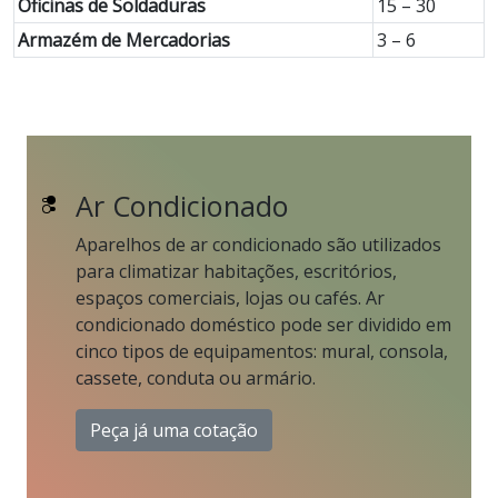
Oficinas de Soldaduras
15 – 30
Armazém de Mercadorias
3 – 6
Ar Condicionado
Aparelhos de ar condicionado são utilizados
para climatizar habitações, escritórios,
espaços comerciais, lojas ou cafés. Ar
condicionado doméstico pode ser dividido em
cinco tipos de equipamentos: mural, consola,
cassete, conduta ou armário.
Peça já uma cotação