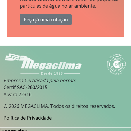
partículas de água no ar ambiente.
Peça já uma cotação
Empresa Certificada pela norma:
Certif SAC-260/2015
Alvará 72316
©
2026
MEGACLIMA. Todos os direitos reservados.
Política de Privacidade.