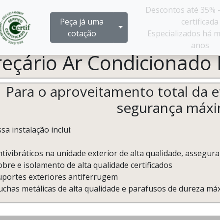
Descontos até 35% 
Peça já uma
certificada
Mostra/Esconde Menu
cotação
Especializados há m
anos
reçário Ar Condicionado
Para o aproveitamento total da ef
segurança máx
sa instalação incluí:
ntivibráticos na unidade exterior de alta qualidade, assegu
bre e isolamento de alta qualidade certificados
uportes exteriores antiferrugem
uchas metálicas de alta qualidade e parafusos de dureza máx