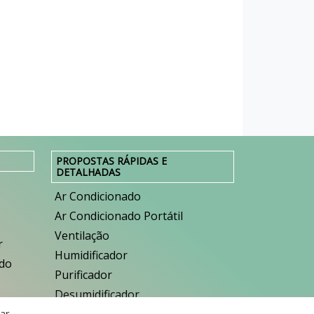
PROPOSTAS RÁPIDAS E
DETALHADAS
Ar Condicionado
Ar Condicionado Portátil
Ventilação
r
Humidificador
ado
Purificador
Desumidificador
car