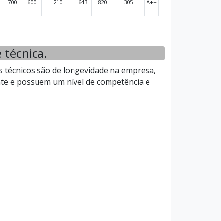
700
600
210
643
820
305
A++
A+
 técnica.
s técnicos são de longevidade na empresa,
ente e possuem um nível de competência e