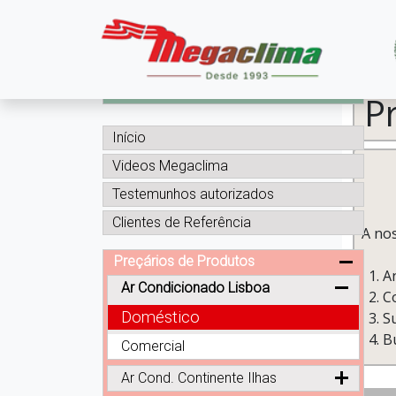
BLOG Megaclima
P
Início
Videos Megaclima
Testemunhos autorizados
Clientes de Referência
A nos
Preçários de Produtos
A
Ar Condicionado Lisboa
Co
Doméstico
S
B
Comercial
Ar Cond. Continente Ilhas