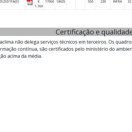
0S2SD1FA(D)
€
17060
18425
550
230
INFRA
32
1.769
Certificação e qualidade
clima não delega serviços técnicos em terceiros. Os quadro
rmação contínua, são certificados pelo ministério do ambi
ão acima da média.