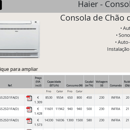
Haier - Conso
Consola de Chão d
• Au
• Sono
• Auto-
Instalação
lique para ampliar
Preço
(IVA
Capacidade
Caudal
Voltagem
Ruid
3
Ref.
incl/)
(BTU/h)
Consumo (W)
(m
/h)
(V)
Comando
(Db)
Frio
Calor
Frio
Calor
5S2SD1FA(D)
€
8530
9554
650
800
450
230
INFRA
20
1.309
5S2SD1FA(D)
€
11601
11942
940
940
500
230
INFRA
21
1.428
2S2SD1FA(D)
€
14330
16036
1300
1500
580
230
INFRA
21
1.573