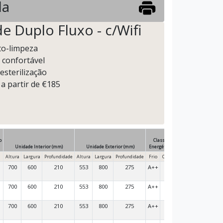
la
e Duplo Fluxo - c/Wifi
to-limpeza
 confortável
esterilização
 a partir de €185
o
Classe
Unidade Interior (mm)
Unidade Exterior (mm)
Energética
Altura
Largura
Profundidade
Altura
Largura
Profundidade
Frio
Calor
700
600
210
553
800
275
A++
A+
700
600
210
553
800
275
A++
A+
700
600
210
553
800
275
A++
A+