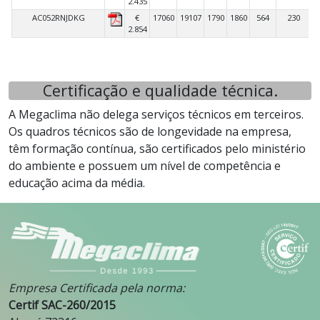
2.435
AC052RNJDKG
€
17060
19107
1790
1860
564
230
2.854
Certificação e qualidade técnica.
A Megaclima não delega serviços técnicos em terceiros.
Os quadros técnicos são de longevidade na empresa,
têm formação contínua, são certificados pelo ministério
do ambiente e possuem um nível de competência e
educação acima da média.
Empresa Certificada pela norma:
Certif SAC-260/2015