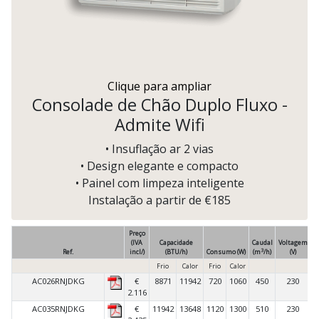
Clique para ampliar
Consolade de Chão Duplo Fluxo -
Admite Wifi
• Insuflação ar 2 vias
• Design elegante e compacto
• Painel com limpeza inteligente
Instalação a partir de €185
Preço
(IVA
Capacidade
Caudal
Voltagem
3
Ref.
incl/)
(BTU/h)
Consumo (W)
(m
/h)
(V)
C
Frio
Calor
Frio
Calor
AC026RNJDKG
€
8871
11942
720
1060
450
230
2.116
AC035RNJDKG
€
11942
13648
1120
1300
510
230