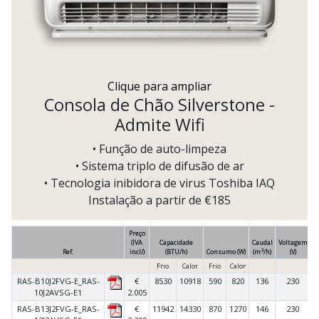
Clique para ampliar
Consola de Chão Silverstone -
Admite Wifi
• Função de auto-limpeza
• Sistema triplo de difusão de ar
• Tecnologia inibidora de virus Toshiba IAQ
Instalação a partir de €185
Preço
(IVA
Capacidade
Caudal
Voltagem
3
Ref.
incl/)
(BTU/h)
Consumo (W)
(m
/h)
(V)
C
Frio
Calor
Frio
Calor
RAS-B10J2FVG-E_RAS-
€
8530
10918
590
820
136
230
10J2AVSG-E1
2.005
RAS-B13J2FVG-E_RAS-
€
11942
14330
870
1270
146
230