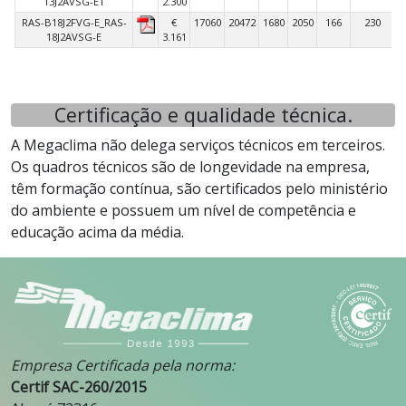
13J2AVSG-E1
2.300
RAS-B18J2FVG-E_RAS-
€
17060
20472
1680
2050
166
230
18J2AVSG-E
3.161
Certificação e qualidade técnica.
A Megaclima não delega serviços técnicos em terceiros.
Os quadros técnicos são de longevidade na empresa,
têm formação contínua, são certificados pelo ministério
do ambiente e possuem um nível de competência e
educação acima da média.
Empresa Certificada pela norma:
Certif SAC-260/2015