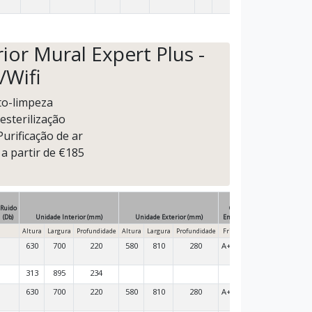
ior Mural Expert Plus -
/Wifi
to-limpeza
esterilização
Purificação de ar
 a partir de €185
Ruido
Classe
(Db)
Unidade Interior (mm)
Unidade Exterior (mm)
Energética
Altura
Largura
Profundidade
Altura
Largura
Profundidade
Frio
Calor
630
700
220
580
810
280
A++
A+
313
895
234
630
700
220
580
810
280
A++
A+