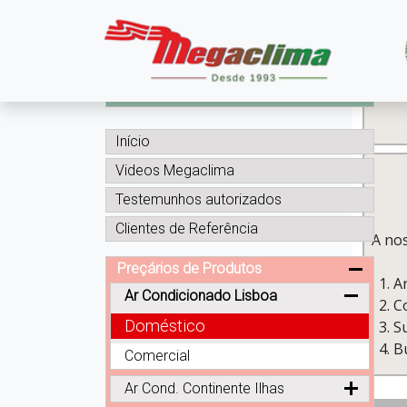
BLOG Megaclima
Início
Videos Megaclima
Testemunhos autorizados
Clientes de Referência
A nos
Preçários de Produtos
A
Ar Condicionado Lisboa
Co
Doméstico
S
B
Comercial
Ar Cond. Continente Ilhas