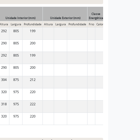
Classe
Unidade Interior (mm)
Unidade Exterior (mm)
Energética
Altura
Largura
Profundidade
Altura
Largura
Profundidade
Frio
Calor
292
805
199
290
805
200
292
805
199
290
805
200
304
875
212
320
975
220
318
975
222
320
975
220