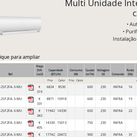
Multi Unidade Inte
c
• Au
• Puri
Instalação
lique para ampliar
Preço
(IVA
Capacidade
Consumo
Caudal
Voltagem
Ruido
3
Ref.
incl/)
(BTU/h)
(W)
(m
/h)
(V)
Comando
(Db)
Frio
Calor
Frio
Calor
S2SF2FA-3-MU
€
6824
8530
600
230
INFRA
16
319
S2SF2FA-3-MU
€
8871
10918
600
230
INFRA
19
331
S2SF2FA-3-MU
€
11942
14330
650
230
INFRA
22
343
S2SF2FA-3-MU
€
14330
15013
750
230
INFRA
405
S2SF2FA-3-MU
€
17742
20472
900
230
INFRA
31