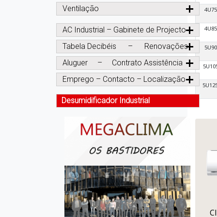
Ventilação
4U7
4U8
AC Industrial – Gabinete de Projecto
Tabela Decibéis – Renovações
5U9
Aluguer – Contrato Assistência
5U10
Emprego – Contacto – Localização
5U12
Desumidificador Industrial
C