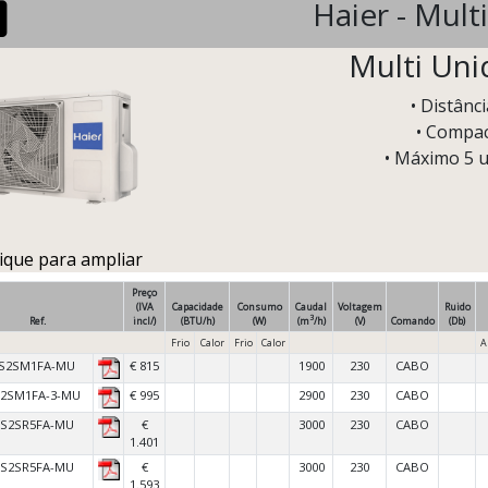
Haier - Multi
Multi Uni
• Distân
• Compac
• Máximo 5 u
lique para ampliar
Preço
(IVA
Capacidade
Consumo
Caudal
Voltagem
Ruido
3
Ref.
incl/)
(BTU/h)
(W)
(m
/h)
(V)
Comando
(Db)
Frio
Calor
Frio
Calor
A
S2SM1FA-MU
€ 815
1900
230
CABO
S2SM1FA-3-MU
€ 995
2900
230
CABO
5S2SR5FA-MU
€
3000
230
CABO
1.401
0S2SR5FA-MU
€
3000
230
CABO
1.593