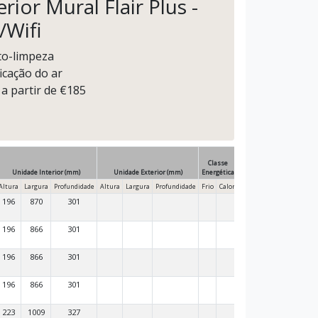
rior Mural Flair Plus -
/Wifi
to-limpeza
ficação do ar
 a partir de €185
Classe
Unidade Interior (mm)
Unidade Exterior (mm)
Energética
Altura
Largura
Profundidade
Altura
Largura
Profundidade
Frio
Calor
196
870
301
196
866
301
196
866
301
196
866
301
223
1009
327