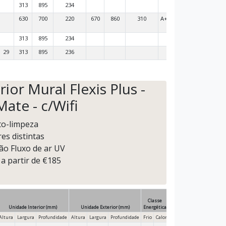
313
895
234
630
700
220
670
860
310
A++
A+
313
895
234
29
313
895
236
ior Mural Flexis Plus -
ate - c/Wifi
to-limpeza
res distintas
ção Fluxo de ar UV
 a partir de €185
Classe
Unidade Interior (mm)
Unidade Exterior (mm)
Energética
Altura
Largura
Profundidade
Altura
Largura
Profundidade
Frio
Calor