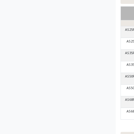
AS25
AS2
AS35
AS3
AS50
AS5
AS68
AS6