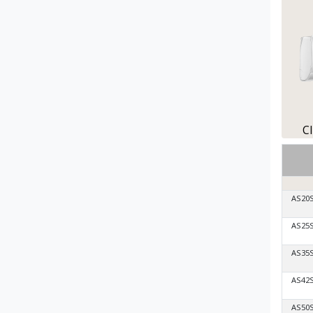
C
AS20
AS25
AS35
AS42
AS50