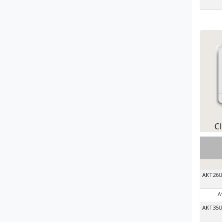
C
AKT26
A
AKT35