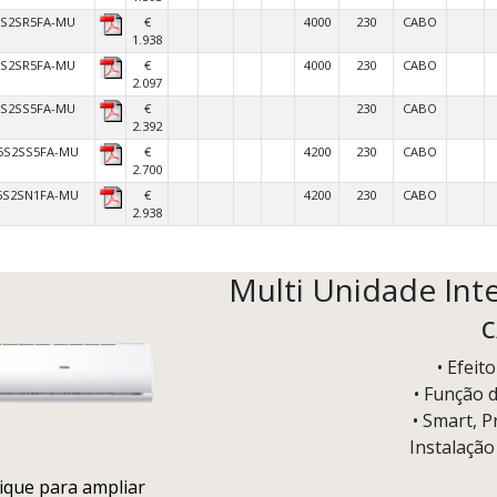
5S2SR5FA-MU
€
4000
230
CABO
1.938
5S2SR5FA-MU
€
4000
230
CABO
2.097
0S2SS5FA-MU
€
230
CABO
2.392
5S2SS5FA-MU
€
4200
230
CABO
2.700
5S2SN1FA-MU
€
4200
230
CABO
2.938
Multi Unidade Inte
c
• Efeit
• Função 
• Smart, P
Instalação
lique para ampliar