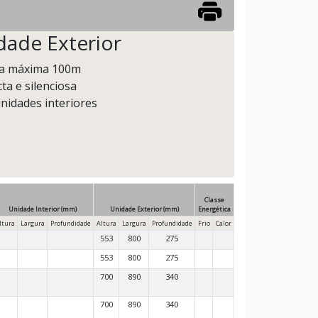
dade Exterior
cia máxima 100m
ta e silenciosa
nidades interiores
Classe
Unidade Interior (mm)
Unidade Exterior (mm)
Energética
ltura
Largura
Profundidade
Altura
Largura
Profundidade
Frio
Calor
553
800
275
553
800
275
700
890
340
700
890
340