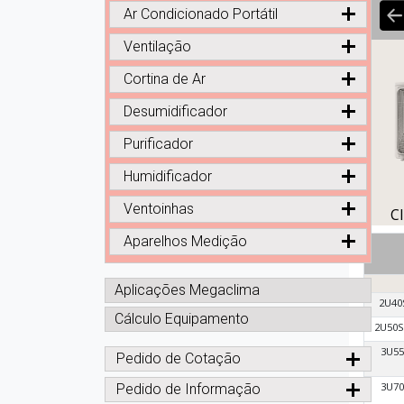
Ar Condicionado Portátil
Ventilação
Cortina de Ar
Desumidificador
Purificador
Humidificador
Ventoinhas
C
Aparelhos Medição
Aplicações Megaclima
2U40
Cálculo Equipamento
2U50
3U5
Pedido de Cotação
3U7
Pedido de Informação