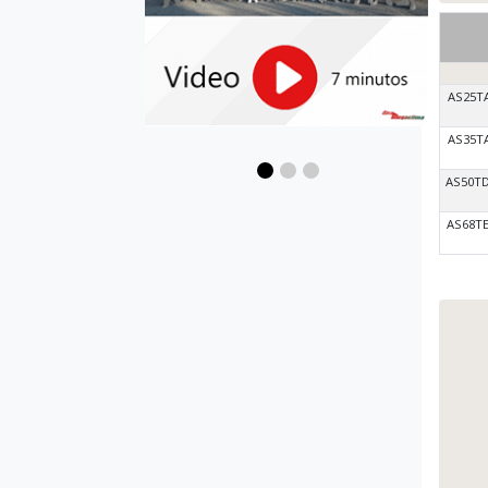
AS25T
AS35T
AS50T
AS68T