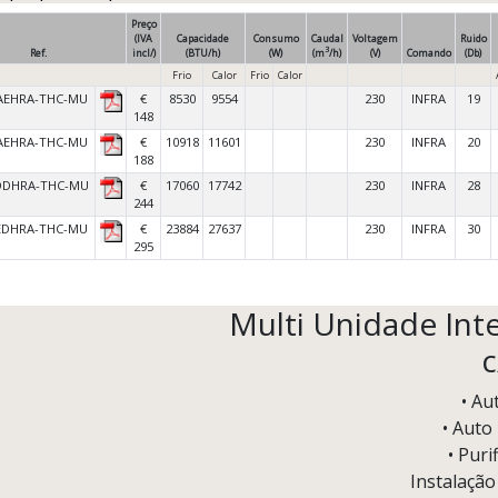
Preço
(IVA
Capacidade
Consumo
Caudal
Voltagem
Ruido
3
Ref.
incl/)
(BTU/h)
(W)
(m
/h)
(V)
Comando
(Db)
Frio
Calor
Frio
Calor
AEHRA-THC-MU
€
8530
9554
230
INFRA
19
148
AEHRA-THC-MU
€
10918
11601
230
INFRA
20
188
DDHRA-THC-MU
€
17060
17742
230
INFRA
28
244
EDHRA-THC-MU
€
23884
27637
230
INFRA
30
295
Multi Unidade Inte
c
• Au
• Auto 
• Puri
Instalação