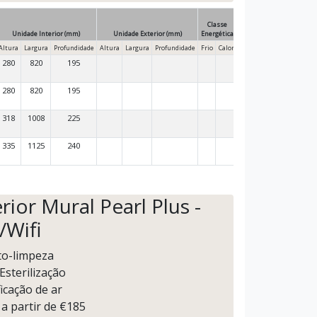
Classe
Unidade Interior (mm)
Unidade Exterior (mm)
Energética
Altura
Largura
Profundidade
Altura
Largura
Profundidade
Frio
Calor
280
820
195
280
820
195
318
1008
225
335
1125
240
rior Mural Pearl Plus -
/Wifi
to-limpeza
Esterilização
ficação de ar
 a partir de €185