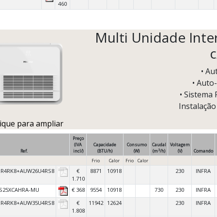
460
Multi Unidade Inter
c
• Au
• Auto-
• Sistema 
Instalação
lique para ampliar
Preço
(IVA
Capacidade
Consumo
Caudal
Voltagem
3
Ref.
incl/)
(BTU/h)
(W)
(m
/h)
(V)
Comando
Frio
Calor
Frio
Calor
UR4RK8+AUW26U4RS8
€
8871
10918
230
INFRA
1.710
S25XCAHRA-MU
€ 368
9554
10918
730
230
INFRA
UR4RK8+AUW35U4RS8
€
11942
12624
230
INFRA
1.808