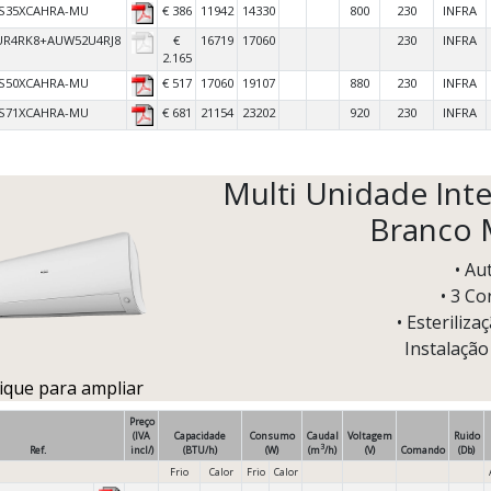
S35XCAHRA-MU
€ 386
11942
14330
800
230
INFRA
UR4RK8+AUW52U4RJ8
€
16719
17060
230
INFRA
2.165
S50XCAHRA-MU
€ 517
17060
19107
880
230
INFRA
S71XCAHRA-MU
€ 681
21154
23202
920
230
INFRA
Multi Unidade Inter
Branco M
• Au
• 3 Co
• Esteriliza
Instalação
lique para ampliar
Preço
(IVA
Capacidade
Consumo
Caudal
Voltagem
Ruido
3
Ref.
incl/)
(BTU/h)
(W)
(m
/h)
(V)
Comando
(Db)
Frio
Calor
Frio
Calor