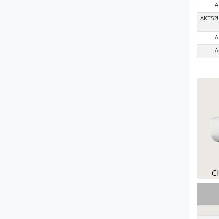
A
AKT52
A
A
C