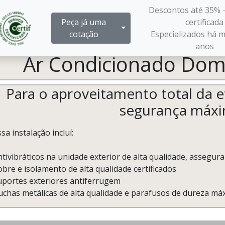
Descontos até 35% 
Peça já uma
certificada
Mostra/Esconde Menu
cotação
Especializados há m
anos
Ar Condicionado Domé
Para o aproveitamento total da ef
segurança máx
sa instalação incluí:
ntivibráticos na unidade exterior de alta qualidade, assegu
bre e isolamento de alta qualidade certificados
uportes exteriores antiferrugem
uchas metálicas de alta qualidade e parafusos de dureza máx