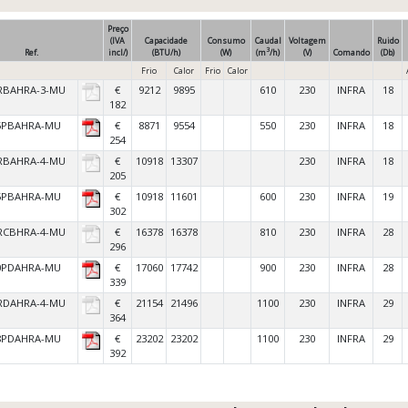
Preço
(IVA
Capacidade
Consumo
Caudal
Voltagem
Ruido
3
Ref.
incl/)
(BTU/h)
(W)
(m
/h)
(V)
Comando
(Db)
Frio
Calor
Frio
Calor
RBAHRA-3-MU
€
9212
9895
610
230
INFRA
18
182
5PBAHRA-MU
€
8871
9554
550
230
INFRA
18
254
RBAHRA-4-MU
€
10918
13307
230
INFRA
18
205
5PBAHRA-MU
€
10918
11601
600
230
INFRA
19
302
RCBHRA-4-MU
€
16378
16378
810
230
INFRA
28
296
0PDAHRA-MU
€
17060
17742
900
230
INFRA
28
339
RDAHRA-4-MU
€
21154
21496
1100
230
INFRA
29
364
8PDAHRA-MU
€
23202
23202
1100
230
INFRA
29
392