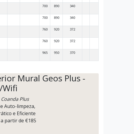
700
890
340
700
890
340
760
920
372
760
920
372
965
950
370
rior Mural Geos Plus -
/Wifi
o
Coanda Plus
de Auto-limpeza,
rático e Eficiente
 a partir de €185