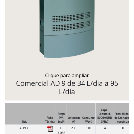
Clique para ampliar
Comercial AD 9 de 34 L/dia a 95
L/dia
Capa.
Preço
Desumid.
Possibilidade
Ficha
(IVA
Voltagem
Consumo
(30C/80%HR)
de Drenagem
Ref.
Técnica
incl/)
(V)
(Watt)
(l/dia)
continua
AD935
€
230
610
34
0
3.086