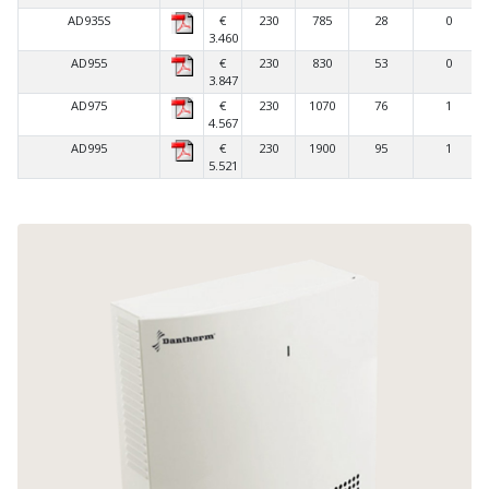
AD935S
€
230
785
28
0
3.460
AD955
€
230
830
53
0
3.847
AD975
€
230
1070
76
1
4.567
AD995
€
230
1900
95
1
5.521