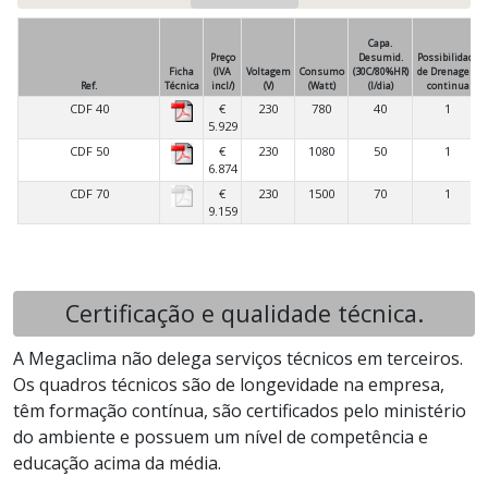
Capa.
Preço
Desumid.
Possibilidade
Ficha
(IVA
Voltagem
Consumo
(30C/80%HR)
de Drenagem
Ref.
Técnica
incl/)
(V)
(Watt)
(l/dia)
continua
CDF 40
€
230
780
40
1
5.929
CDF 50
€
230
1080
50
1
6.874
CDF 70
€
230
1500
70
1
9.159
Certificação e qualidade técnica.
A Megaclima não delega serviços técnicos em terceiros.
Os quadros técnicos são de longevidade na empresa,
têm formação contínua, são certificados pelo ministério
do ambiente e possuem um nível de competência e
educação acima da média.