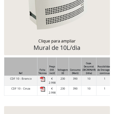
Clique para ampliar
Mural de 10L/dia
Capa.
Preço
Desumid.
Possibilidade
Ficha
(IVA
Voltagem
Consumo
(30C/80%HR)
de Drenagem
Ref.
Técnica
incl/)
(V)
(Watt)
(l/dia)
continua
CDF 10 - Branco
€
230
390
10
1
2.998
CDF 10 - Cinza
€
230
390
10
1
2.998